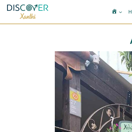
Αρχικ
H