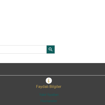
Search Button
Faydalı Bilgiler
Yakıt fiyatları
Hastaneler