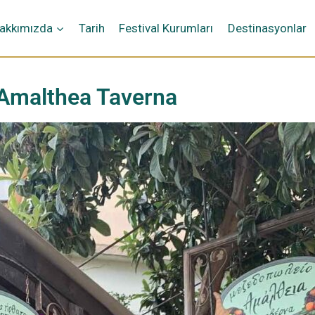
ή
akkımızda
Tarih
Festival Kurumları
Destinasyonlar
Amalthea Taverna