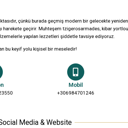
oktasıdır, çünkü burada geçmiş modern bir gelecekte yeniden
 harekete geçirir. Muhteşem tzigerosarmades, kibar yortlou 
zemelerle yapılan lezzetleri şiddetle tavsiye ediyoruz.
 bu keyif yolu kişisel bir meseledir!
on
Mobil
23550
+306984701246
Social Media & Website