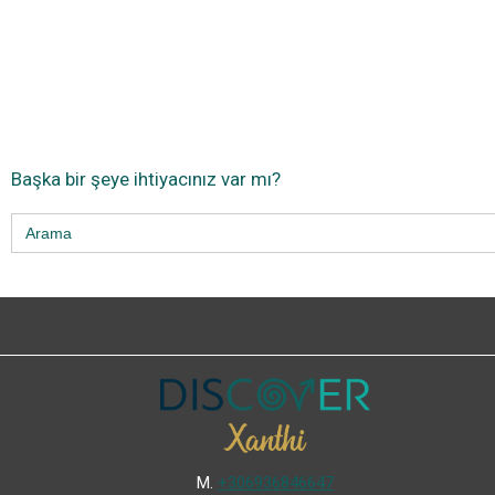
Başka bir şeye ihtiyacınız var mı?
Search
for:
Μ.
+306936846647