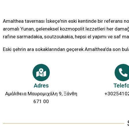
Amalthea tavernası İskeçe'nin eski kentinde bir referans n
aromalı Yunan, geleneksel kozmopolit lezzetleri her damağı
rafine sarmadakia, soutzoukakia, hepsi el yapımı ve saf mal
Eski şehrin ara sokaklarından geçerek Amalthea'da son bulan
Adres
Telef
Αμάλθεια Μαυρομιχάλη 9, Ξάνθη
+3025410
671 00