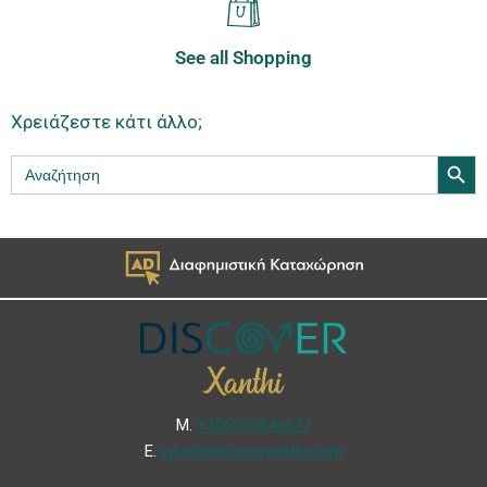
See all Shopping
Χρειάζεστε κάτι άλλο;
Search Butt
Search
for:
Μ.
+306936846647
Ε.
info@discoverxanthi.com