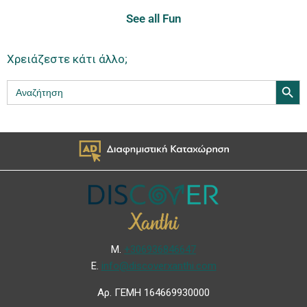
See all Fun
Χρειάζεστε κάτι άλλο;
Search Butt
Search
for:
Μ.
+306936846647
Ε.
info@discoverxanthi.com
Αρ. ΓΕΜΗ 164669930000