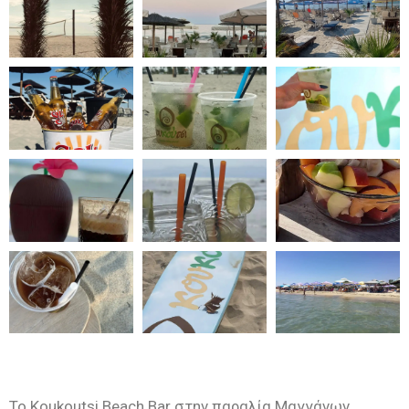
Το Koukoutsi Beach Bar στην παραλία Μαγγάνων