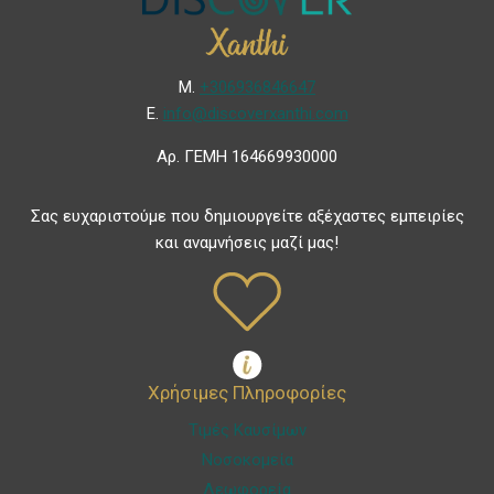
Μ.
+306936846647
Ε.
info@discoverxanthi.com
Αρ. ΓΕΜΗ 164669930000
Σας ευχαριστούμε που δημιουργείτε αξέχαστες εμπειρίες
και αναμνήσεις μαζί μας!
Χρήσιμες Πληροφορίες
Τιμές Καυσίμων
Νοσοκομεία
Λεωφορεία