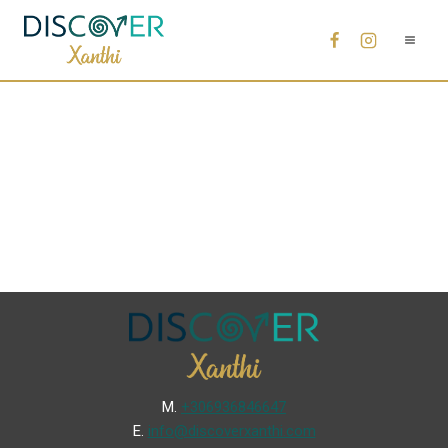
Μ.
+306936846647
Ε.
info@discoverxanthi.com