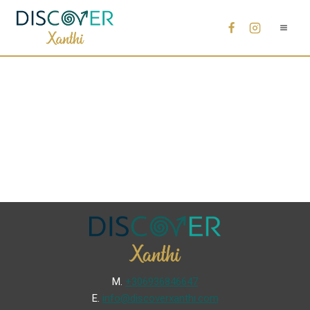
Μ.
+306936846647
Ε.
info@discoverxanthi.com