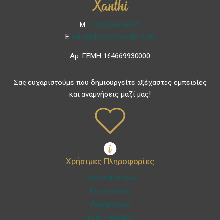
Μ.
+306936846647
Ε.
info@discoverxanthi.com
Αρ. ΓΕΜΗ 164669930000
Σας ευχαριστούμε που δημιουργείτε αξέχαστες εμπειρίες
και αναμνήσεις μαζί μας!
Χρήσιμες Πληροφορίες
Τιμές Καυσίμων
Νοσοκομεία
Λεωφορεία
ATM – BANKS