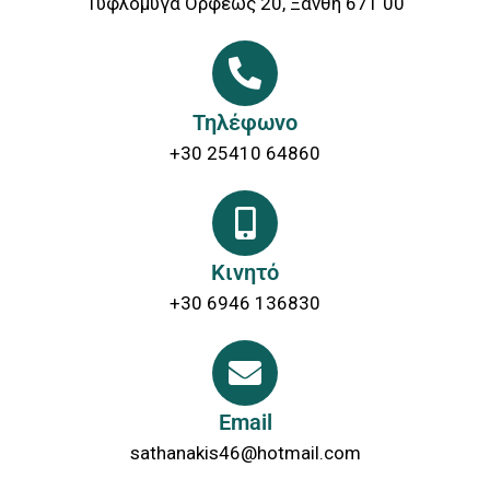
Τυφλόμυγα Ορφέως 20, Ξάνθη 671 00
Τηλέφωνο
+30 25410 64860
Κινητό
+30 6946 136830
Email
sathanakis46@hotmail.com