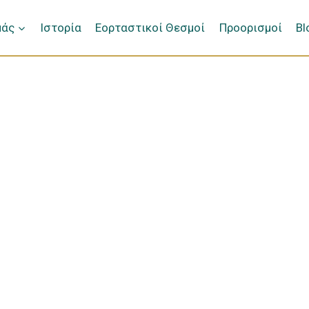
μάς
Ιστορία
Εορταστικοί Θεσμοί
Προορισμοί
Bl