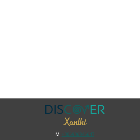
Μ.
+306936846647