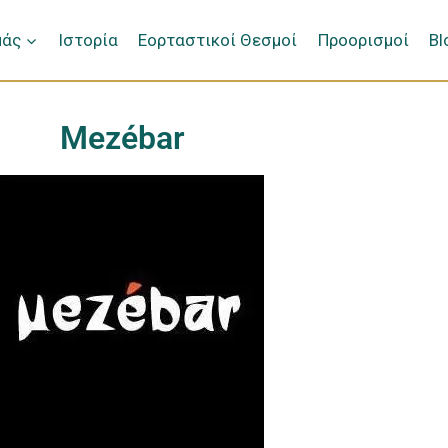
μάς
Ιστορία
Εορταστικοί Θεσμοί
Προορισμοί
Bl
Μezébar