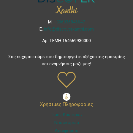
Μ.
+306936846647
Ε.
info@discoverxanthi.com
Αρ. ΓΕΜΗ 164669930000
Σας ευχαριστούμε που δημιουργείτε αξέχαστες εμπειρίες
και αναμνήσεις μαζί μας!
Χρήσιμες Πληροφορίες
Τιμές Καυσίμων
Νοσοκομεία
Λεωφορεία