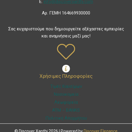
Ε.
info@discoverxanthi.com
Αρ. ΓΕΜΗ 164669930000
Σας ευχαριστούμε που δημιουργείτε αξέχαστες εμπειρίες
και αναμνήσεις μαζί μας!
Χρήσιμες Πληροφορίες
Τιμές Καυσίμων
Νοσοκομεία
Λεωφορεία
ATM – BANKS
Πολιτική Απορρήτου
© Discover Xanthi 2026 | Powered by
Discover Elegance