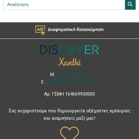
Search
for:
Μ.
+306936846647
Ε.
info@discoverxanthi.com
Αρ. ΓΕΜΗ 164669930000
Σας ευχαριστούμε που δημιουργείτε αξέχαστες εμπειρίες
και αναμνήσεις μαζί μας!