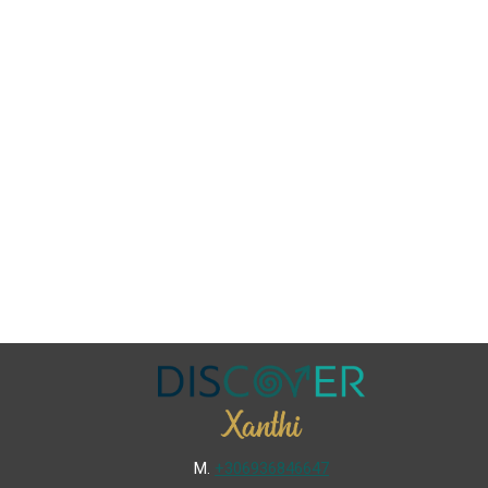
Μ.
+306936846647