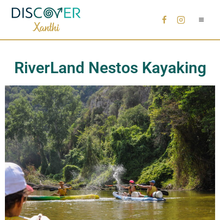
RiverLand Nestos Kayaking