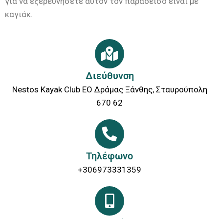
για να εξερευνήσετε αυτόν τον παράδεισο είναι με
καγιάκ.
Διεύθυνση
Nestos Kayak Club ΕΟ Δράμας Ξάνθης, Σταυρούπολη
670 62
Τηλέφωνο
+306973331359