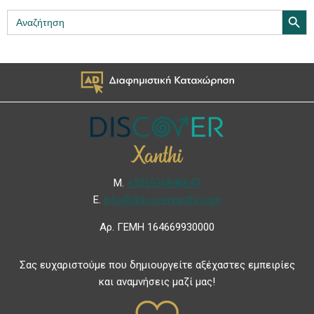
Search Butt
Search
for:
Μ.
+306936846647
Ε.
info@discoverxanthi.com
Αρ. ΓΕΜΗ 164669930000
Σας ευχαριστούμε που δημιουργείτε αξέχαστες εμπειρίες
και αναμνήσεις μαζί μας!