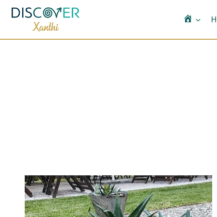
Αρχικ
H